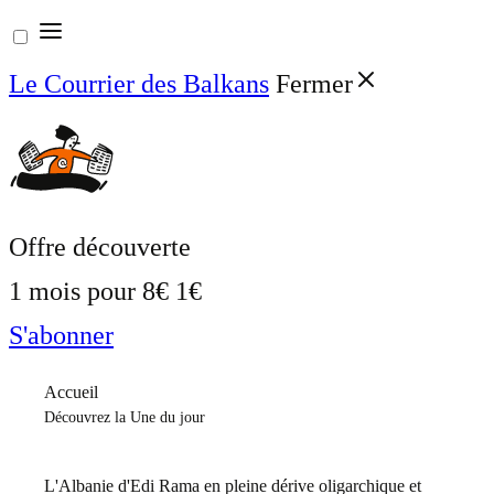
Aller
au
Le Courrier des Balkans
Fermer
contenu
Offre découverte
1 mois pour
8€
1€
S'abonner
Accueil
Découvrez la Une du jour
L'Albanie d'Edi Rama en pleine dérive oligarchique et