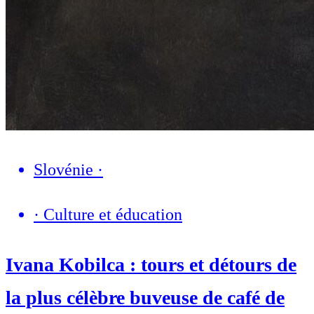
Slovénie
·
·
Culture et éducation
Ivana Kobilca : tours et détours de
la plus célèbre buveuse de café de