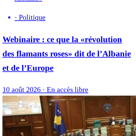
·
Politique
Webinaire : ce que la «révolution
des flamants roses» dit de l’Albanie
et de l’Europe
10 août 2026
·
En accès libre