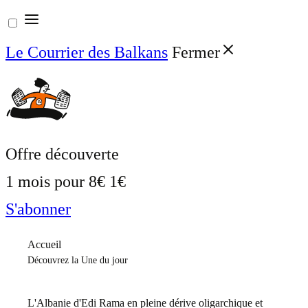
Aller
au
Le Courrier des Balkans
Fermer
contenu
Offre découverte
1 mois pour
8€
1€
S'abonner
Accueil
Découvrez la Une du jour
L'Albanie d'Edi Rama en pleine dérive oligarchique et