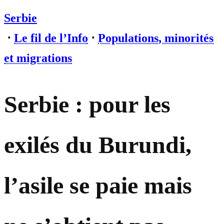
Serbie
⋅
Le fil de l’Info
⋅
Populations, minorités
et migrations
Serbie : pour les
exilés du Burundi,
l’asile se paie mais