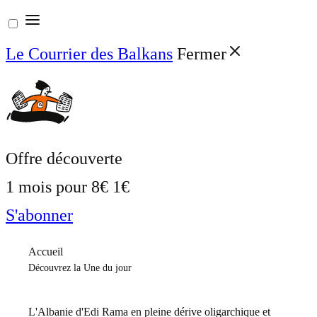
Aller
au
Le Courrier des Balkans
Fermer
contenu
Offre découverte
1 mois pour
8€
1€
S'abonner
Accueil
Découvrez la Une du jour
L'Albanie d'Edi Rama en pleine dérive oligarchique et