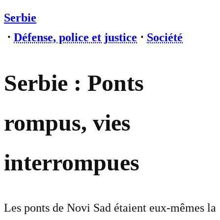
Serbie
⋅
Défense, police et justice
⋅
Société
Serbie : Ponts
rompus, vies
interrompues
Les ponts de Novi Sad étaient eux-mêmes la