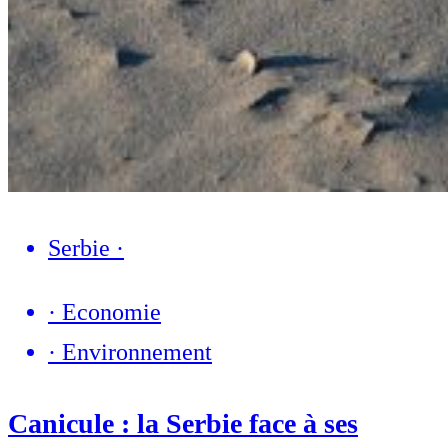
Serbie
·
·
Economie
·
Environnement
Canicule : la Serbie face à ses