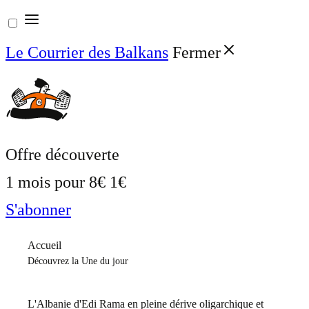
Aller
au
Le Courrier des Balkans
Fermer
contenu
Offre découverte
1 mois pour
8€
1€
S'abonner
Accueil
Découvrez la Une du jour
L'Albanie d'Edi Rama en pleine dérive oligarchique et