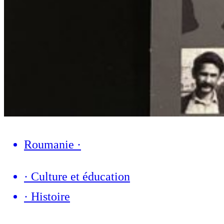
Roumanie
·
·
Culture et éducation
·
Histoire