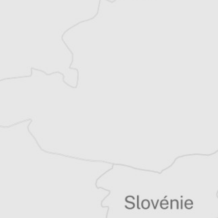
Alexandre Billette
Traducteur⋅rice
Tous nos articles de IWPR