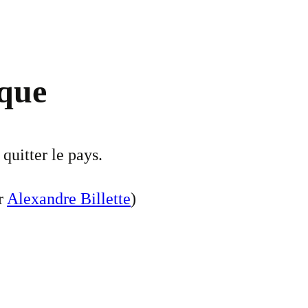
ique
quitter le pays.
ar
Alexandre Billette
)