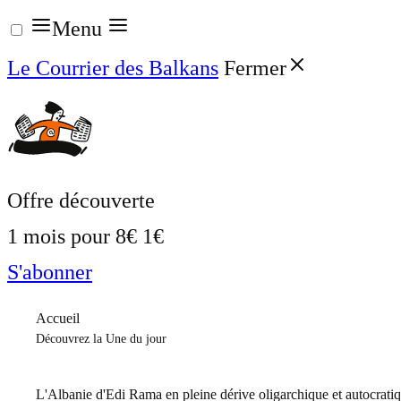
Aller
Menu
au
Le Courrier des Balkans
Fermer
contenu
Offre découverte
1 mois pour
8€
1€
S'abonner
Accueil
Découvrez la Une du jour
L'Albanie d'Edi Rama en pleine dérive oligarchique et autocrati