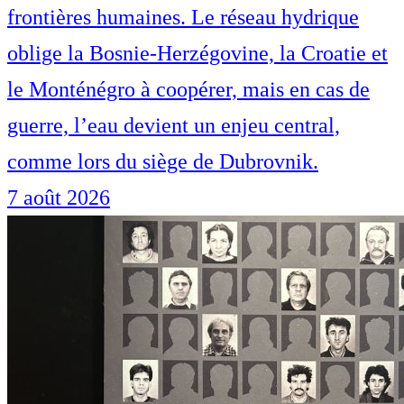
frontières humaines. Le réseau hydrique
oblige la Bosnie-Herzégovine, la Croatie et
le Monténégro à coopérer, mais en cas de
guerre, l’eau devient un enjeu central,
comme lors du siège de Dubrovnik.
7 août 2026