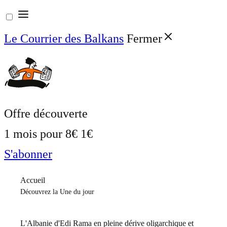
Aller
au
Le Courrier des Balkans
Fermer
contenu
Offre découverte
1 mois pour
8€
1€
S'abonner
Accueil
Découvrez la Une du jour
L'Albanie d'Edi Rama en pleine dérive oligarchique et