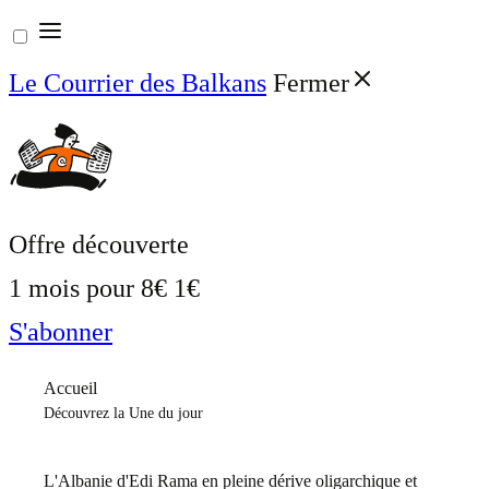
Aller
au
Le Courrier des Balkans
Fermer
contenu
Offre découverte
1 mois pour
8€
1€
S'abonner
Accueil
Découvrez la Une du jour
L'Albanie d'Edi Rama en pleine dérive oligarchique et