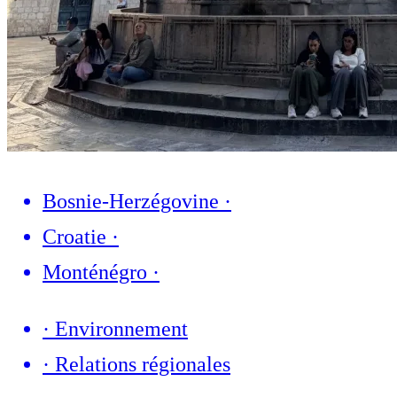
Bosnie-Herzégovine
·
Croatie
·
Monténégro
·
·
Environnement
·
Relations régionales