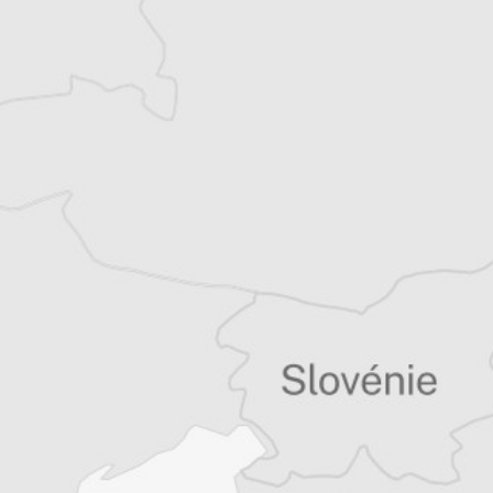
quinzaine de livres sur la région, essais ou
récits de voyage.
Tous nos articles de BIRN