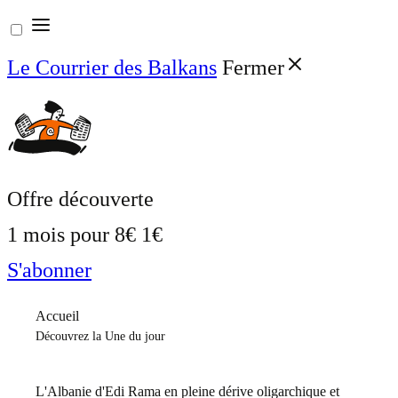
Aller
au
Le Courrier des Balkans
Fermer
contenu
Offre découverte
1 mois pour
8€
1€
S'abonner
Accueil
Découvrez la Une du jour
L'Albanie d'Edi Rama en pleine dérive oligarchique et