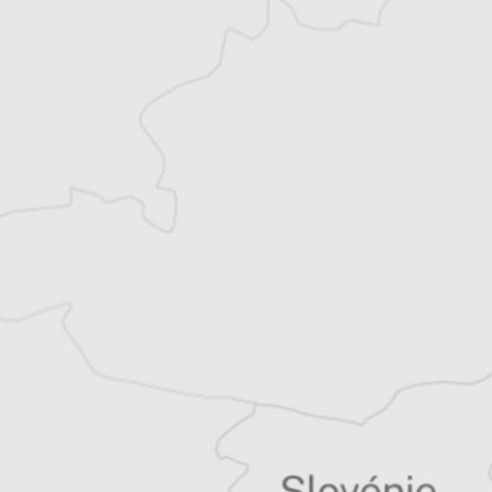
Chloé Billon
Traducteur⋅rice
Tous nos articles de European Center for
Press and Media Freedom