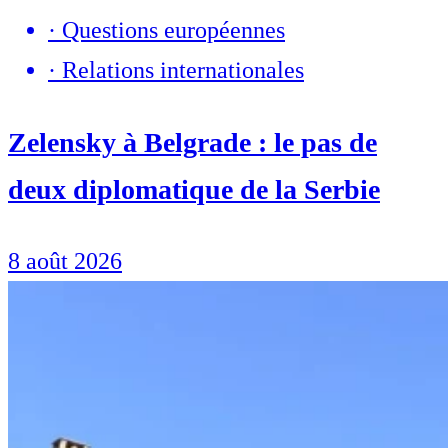
·
Questions européennes
·
Relations internationales
Zelensky à Belgrade : le pas de
deux diplomatique de la Serbie
8 août 2026