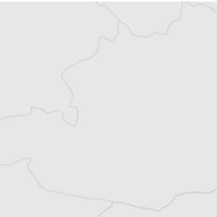
Vous avez déjà un compte ?
Se connecter
Alexandre Billette
Traducteur⋅rice
Tous nos articles de IWPR