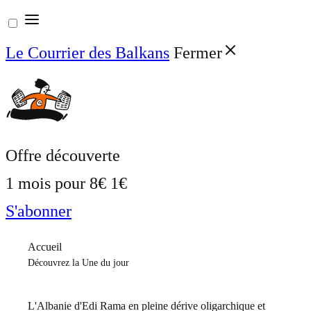
Aller
au
Le Courrier des Balkans
Fermer
contenu
Offre découverte
1 mois pour
8€
1€
S'abonner
Accueil
Découvrez la Une du jour
L'Albanie d'Edi Rama en pleine dérive oligarchique et