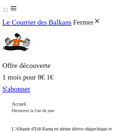
Aller
au
Le Courrier des Balkans
Fermer
contenu
Offre découverte
1 mois pour
8€
1€
S'abonner
Accueil
Découvrez la Une du jour
L'Albanie d'Edi Rama en pleine dérive oligarchique et