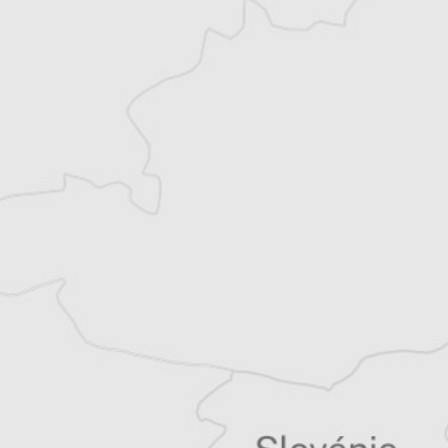
Alexandre Billette
Traducteur⋅rice
Tous nos articles de IWPR