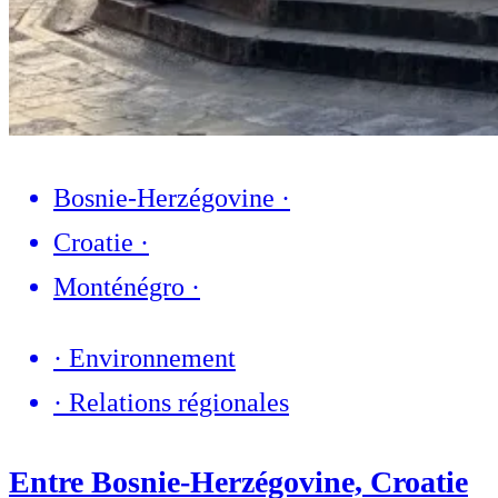
Bosnie-Herzégovine
·
Croatie
·
Monténégro
·
·
Environnement
·
Relations régionales
Entre Bosnie-Herzégovine, Croatie