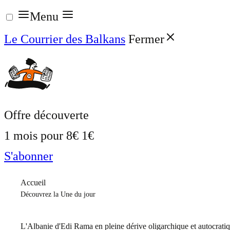
Aller
Menu
au
Le Courrier des Balkans
Fermer
contenu
Offre découverte
1 mois pour
8€
1€
S'abonner
Accueil
Découvrez la Une du jour
L'Albanie d'Edi Rama en pleine dérive oligarchique et autocrati