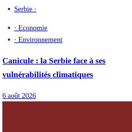
Serbie
·
·
Economie
·
Environnement
Canicule : la Serbie face à ses
vulnérabilités climatiques
6 août 2026