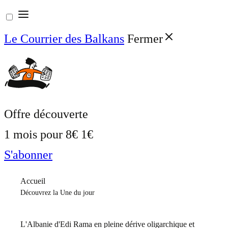
Aller
au
Le Courrier des Balkans
Fermer
contenu
Offre découverte
1 mois pour
8€
1€
S'abonner
Accueil
Découvrez la Une du jour
L'Albanie d'Edi Rama en pleine dérive oligarchique et