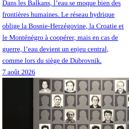
Dans les Balkans, l’eau se moque bien des
frontières humaines. Le réseau hydrique
oblige la Bosnie-Herzégovine, la Croatie et
le Monténégro à coopérer, mais en cas de
guerre, l’eau devient un enjeu central,
comme lors du siège de Dubrovnik.
7 août 2026