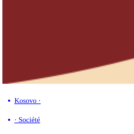
Kosovo
·
·
Société