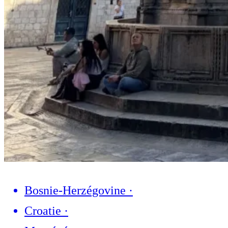
Bosnie-Herzégovine
·
Croatie
·