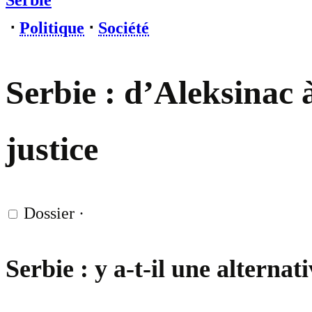
Serbie
⋅
Politique
⋅
Société
Serbie : d’Aleksinac à
justice
Dossier
·
Serbie : y a-t-il une alterna