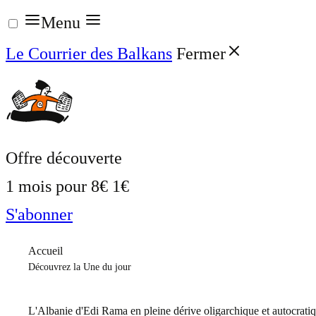
Aller
Menu
au
Le Courrier des Balkans
Fermer
contenu
Offre découverte
1 mois pour
8€
1€
S'abonner
Accueil
Découvrez la Une du jour
L'Albanie d'Edi Rama en pleine dérive oligarchique et autocrati