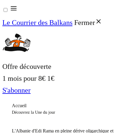
Aller
au
Le Courrier des Balkans
Fermer
contenu
Offre découverte
1 mois pour
8€
1€
S'abonner
Accueil
Découvrez la Une du jour
L'Albanie d'Edi Rama en pleine dérive oligarchique et