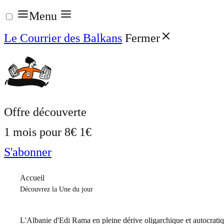
Aller
Menu
au
Le Courrier des Balkans
Fermer
contenu
Offre découverte
1 mois pour
8€
1€
S'abonner
Accueil
Découvrez la Une du jour
L'Albanie d'Edi Rama en pleine dérive oligarchique et autocrati