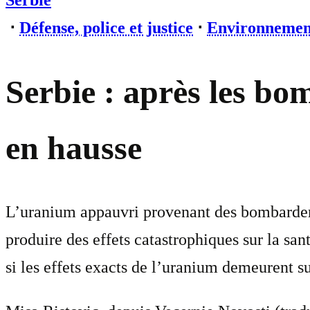
Serbie
⋅
Défense, police et justice
⋅
Environnemen
Serbie : après les b
en hausse
L’uranium appauvri provenant des bombardeme
produire des effets catastrophiques sur la s
si les effets exacts de l’uranium demeurent s