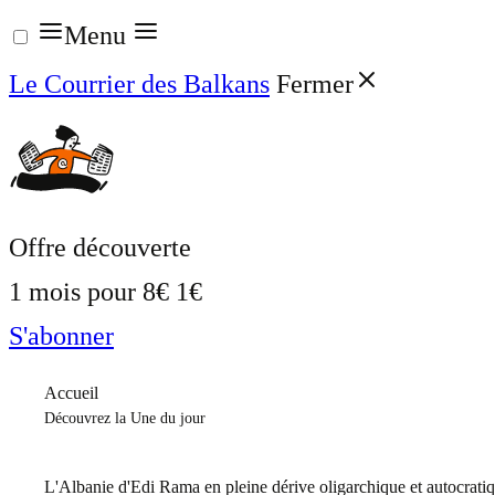
Aller
Menu
au
Le Courrier des Balkans
Fermer
contenu
Offre découverte
1 mois pour
8€
1€
S'abonner
Accueil
Découvrez la Une du jour
L'Albanie d'Edi Rama en pleine dérive oligarchique et autocrati