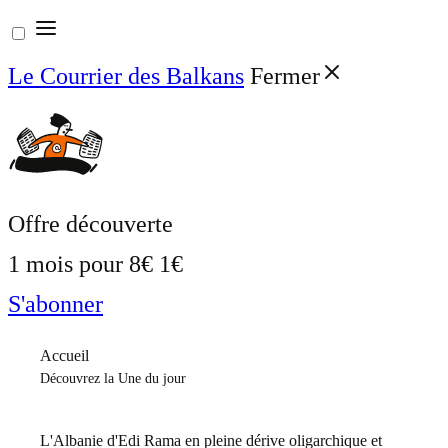
Aller
au
Le Courrier des Balkans
Fermer
contenu
Offre découverte
1 mois pour
8€
1€
S'abonner
Accueil
Découvrez la Une du jour
L'Albanie d'Edi Rama en pleine dérive oligarchique et