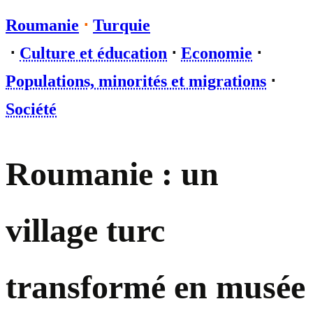
Roumanie
⋅
Turquie
⋅
Culture et éducation
⋅
Economie
⋅
Populations, minorités et migrations
⋅
Société
Roumanie : un
village turc
transformé en musée