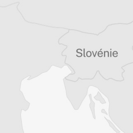
Laurent Geslin
Traducteur⋅rice
Tous nos articles de Adevarul