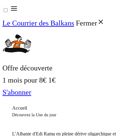
Aller
au
Le Courrier des Balkans
Fermer
contenu
Offre découverte
1 mois pour
8€
1€
S'abonner
Accueil
Découvrez la Une du jour
L'Albanie d'Edi Rama en pleine dérive oligarchique et