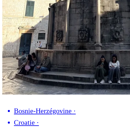
Bosnie-Herzégovine
·
Croatie
·