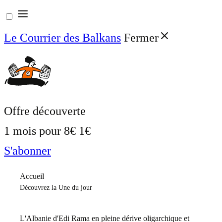
Aller
au
Le Courrier des Balkans
Fermer
contenu
Offre découverte
1 mois pour
8€
1€
S'abonner
Accueil
Découvrez la Une du jour
L'Albanie d'Edi Rama en pleine dérive oligarchique et