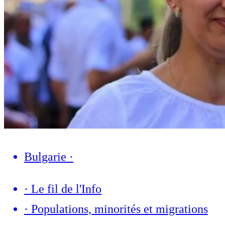
Bulgarie
·
·
Le fil de l'Info
·
Populations, minorités et migrations