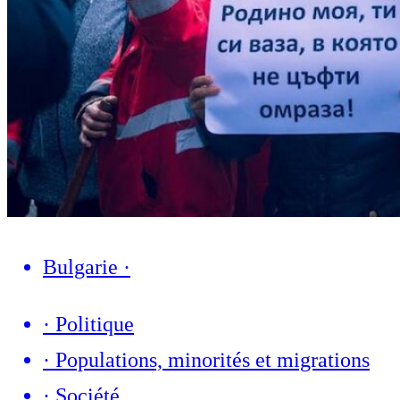
Bulgarie
·
·
Politique
·
Populations, minorités et migrations
·
Société