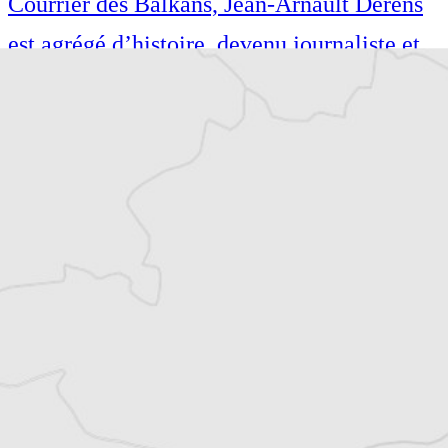
Courrier des Balkans, Jean-Arnault Dérens
est agrégé d’histoire, devenu journaliste et
écrivain. Il a longtemps vécu au
Monténégro, en Serbie puis en Macédoine
et partage désormais son temps entre la
Bretagne et les Balkans. Il est l’auteur d’une
quinzaine de livres sur la région, essais ou
récits de voyage.