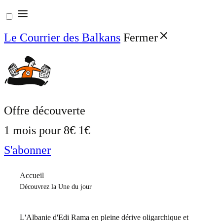
Aller
au
Le Courrier des Balkans
Fermer
contenu
Offre découverte
1 mois pour
8€
1€
S'abonner
Accueil
Découvrez la Une du jour
L'Albanie d'Edi Rama en pleine dérive oligarchique et