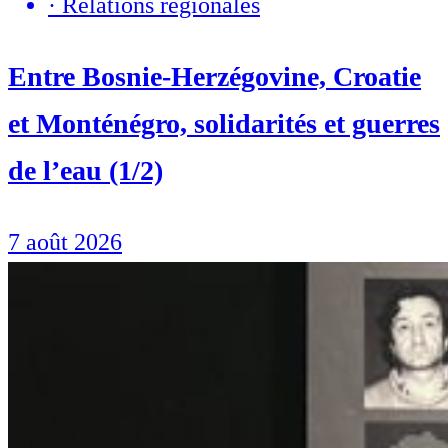
·
Relations régionales
Entre Bosnie-Herzégovine, Croatie
et Monténégro, solidarités et guerres
de l’eau (1/2)
7 août 2026