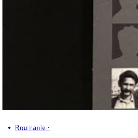
Roumanie
·