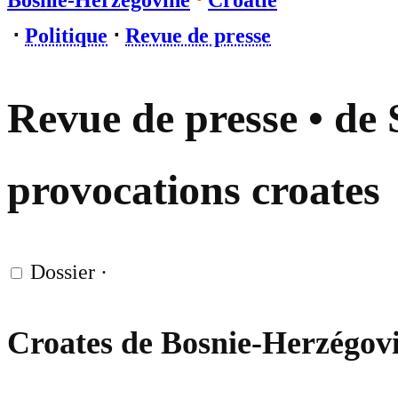
Bosnie-Herzégovine
⋅
Croatie
⋅
Politique
⋅
Revue de presse
Revue de presse • de 
provocations croates
Dossier
·
Croates de Bosnie-Herzégo