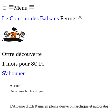
Aller
Menu
au
Le Courrier des Balkans
Fermer
contenu
Offre découverte
1 mois pour
8€
1€
S'abonner
Accueil
Découvrez la Une du jour
L'Albanie d'Edi Rama en pleine dérive oligarchique et autocrati