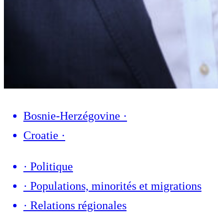
Bosnie-Herzégovine
·
Croatie
·
·
Politique
·
Populations, minorités et migrations
·
Relations régionales