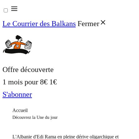
Aller
au
Le Courrier des Balkans
Fermer
contenu
Offre découverte
1 mois pour
8€
1€
S'abonner
Accueil
Découvrez la Une du jour
L'Albanie d'Edi Rama en pleine dérive oligarchique et