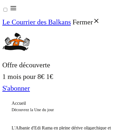
Aller
au
Le Courrier des Balkans
Fermer
contenu
Offre découverte
1 mois pour
8€
1€
S'abonner
Accueil
Découvrez la Une du jour
L'Albanie d'Edi Rama en pleine dérive oligarchique et