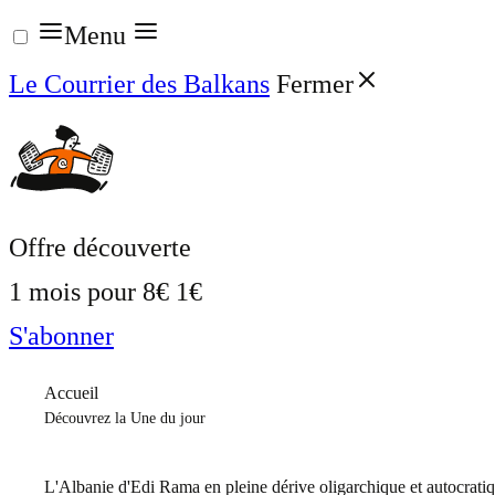
Aller
Menu
au
Le Courrier des Balkans
Fermer
contenu
Offre découverte
1 mois pour
8€
1€
S'abonner
Accueil
Découvrez la Une du jour
L'Albanie d'Edi Rama en pleine dérive oligarchique et autocrati