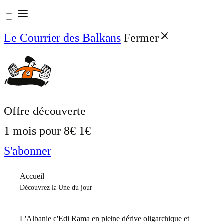
Aller
au
Le Courrier des Balkans
Fermer
contenu
Offre découverte
1 mois pour
8€
1€
S'abonner
Accueil
Découvrez la Une du jour
L'Albanie d'Edi Rama en pleine dérive oligarchique et