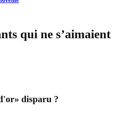
lovénie
nts qui ne s’aimaient
 d'or» disparu ?