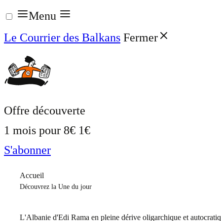
Aller
Menu
au
Le Courrier des Balkans
Fermer
contenu
Offre découverte
1 mois pour
8€
1€
S'abonner
Accueil
Découvrez la Une du jour
L'Albanie d'Edi Rama en pleine dérive oligarchique et autocrati