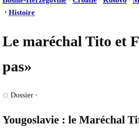
Bosnie-Herzégovine
⋅
Croatie
⋅
Kosovo
⋅
M
⋅
Histoire
Le maréchal Tito et F
pas»
Dossier
·
Yougoslavie : le Maréchal Tit