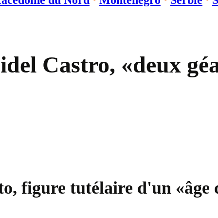
acédoine du Nord
⋅
Monténégro
⋅
Serbie
⋅
S
idel Castro, «deux géa
o, figure tutélaire d'un «âge