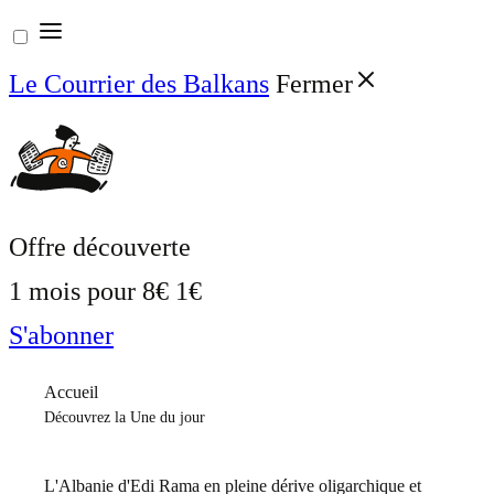
Aller
au
Le Courrier des Balkans
Fermer
contenu
Offre découverte
1 mois pour
8€
1€
S'abonner
Accueil
Découvrez la Une du jour
L'Albanie d'Edi Rama en pleine dérive oligarchique et