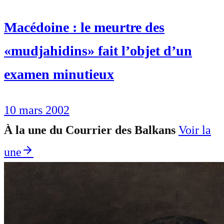
Macédoine : le meurtre des
«mudjahidins» fait l’objet d’un
examen minutieux
10 mars 2002
À la une du Courrier des Balkans
Voir la
une