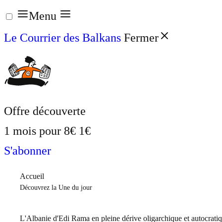
Aller
Menu
au
Le Courrier des Balkans
Fermer
contenu
Offre découverte
1 mois pour
8€
1€
S'abonner
Accueil
Découvrez la Une du jour
L'Albanie d'Edi Rama en pleine dérive oligarchique et autocrati