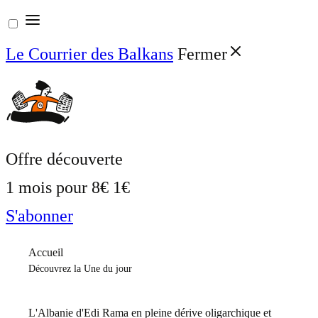
Aller
au
Le Courrier des Balkans
Fermer
contenu
Offre découverte
1 mois pour
8€
1€
S'abonner
Accueil
Découvrez la Une du jour
L'Albanie d'Edi Rama en pleine dérive oligarchique et