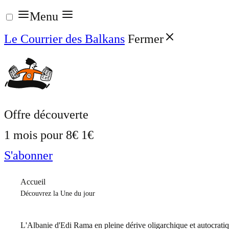
Aller
Menu
au
Le Courrier des Balkans
Fermer
contenu
Offre découverte
1 mois pour
8€
1€
S'abonner
Accueil
Découvrez la Une du jour
L'Albanie d'Edi Rama en pleine dérive oligarchique et autocrati