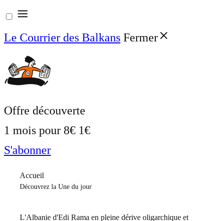
Aller
au
Le Courrier des Balkans
Fermer
contenu
Offre découverte
1 mois pour
8€
1€
S'abonner
Accueil
Découvrez la Une du jour
L'Albanie d'Edi Rama en pleine dérive oligarchique et