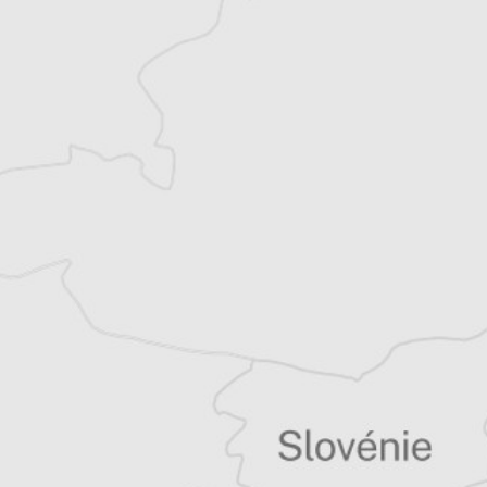
Mariama Cottrant
Traducteur⋅rice
Tous nos articles de BIRN