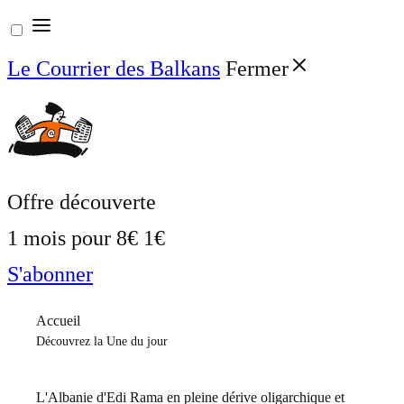
Aller
au
Le Courrier des Balkans
Fermer
contenu
Offre découverte
1 mois pour
8€
1€
S'abonner
Accueil
Découvrez la Une du jour
L'Albanie d'Edi Rama en pleine dérive oligarchique et