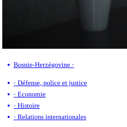
Bosnie-Herzégovine
·
·
Défense, police et justice
·
Economie
·
Histoire
·
Relations internationales