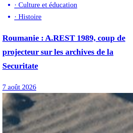
·
Culture et éducation
·
Histoire
Roumanie : A.REST 1989, coup de
projecteur sur les archives de la
Securitate
7 août 2026