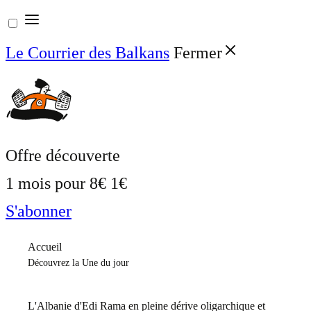
Aller
au
Le Courrier des Balkans
Fermer
contenu
Offre découverte
1 mois pour
8€
1€
S'abonner
Accueil
Découvrez la Une du jour
L'Albanie d'Edi Rama en pleine dérive oligarchique et