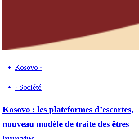
Kosovo
·
·
Société
Kosovo : les plateformes d’escortes,
nouveau modèle de traite des êtres
humains