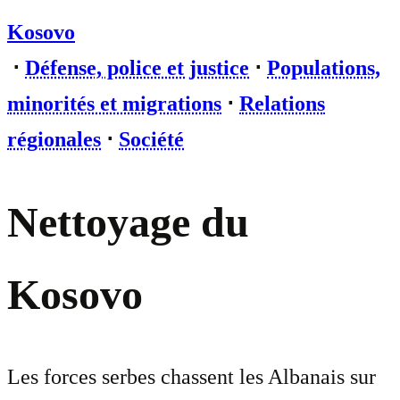
Kosovo
⋅
Défense, police et justice
⋅
Populations,
minorités et migrations
⋅
Relations
régionales
⋅
Société
Nettoyage du
Kosovo
Les forces serbes chassent les Albanais sur