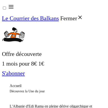
Aller
au
Le Courrier des Balkans
Fermer
contenu
Offre découverte
1 mois pour
8€
1€
S'abonner
Accueil
Découvrez la Une du jour
L'Albanie d'Edi Rama en pleine dérive oligarchique et