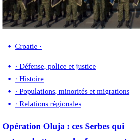
Croatie
·
·
Défense, police et justice
·
Histoire
·
Populations, minorités et migrations
·
Relations régionales
Opération Oluja : ces Serbes qui