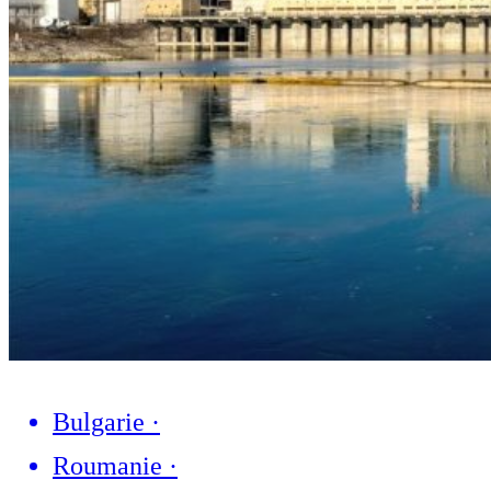
Bulgarie
·
Roumanie
·