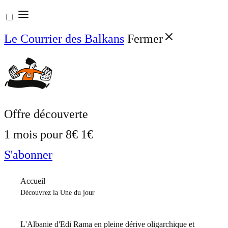
Aller
au
Le Courrier des Balkans
Fermer
contenu
Offre découverte
1 mois pour
8€
1€
S'abonner
Accueil
Découvrez la Une du jour
L'Albanie d'Edi Rama en pleine dérive oligarchique et