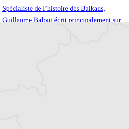
Spécialiste de l’histoire des Balkans,
Guillaume Balout écrit principalement sur
la Roumanie, la République de Moldavie et
l’espace post-yougoslave. Il est l’auteur de
plusieurs ouvrages traduits du roumain et du
serbo-croate. Il vit à Paris.
Article original
Tous nos articles de Ziarul de Gardă