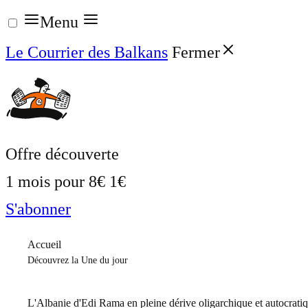
Aller
Menu
au
Le Courrier des Balkans
Fermer
contenu
Offre découverte
1 mois pour
8€
1€
S'abonner
Accueil
Découvrez la Une du jour
L'Albanie d'Edi Rama en pleine dérive oligarchique et autocrati