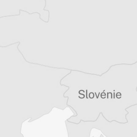
Laurent Geslin
Traducteur⋅rice
Tous nos articles de Dnevnik (Macédoine)