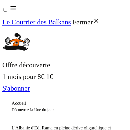
Aller
au
Le Courrier des Balkans
Fermer
contenu
Offre découverte
1 mois pour
8€
1€
S'abonner
Accueil
Découvrez la Une du jour
L'Albanie d'Edi Rama en pleine dérive oligarchique et