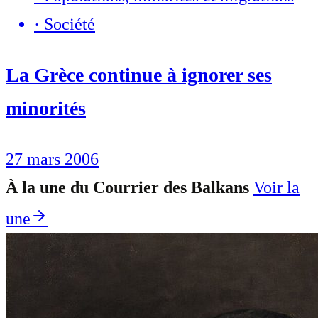
·
Société
La Grèce continue à ignorer ses
minorités
27 mars 2006
À la une du Courrier des Balkans
Voir la
une