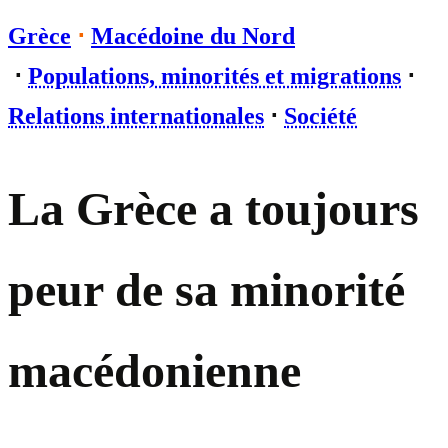
Grèce
⋅
Macédoine du Nord
⋅
Populations, minorités et migrations
⋅
Relations internationales
⋅
Société
La Grèce a toujours
peur de sa minorité
macédonienne