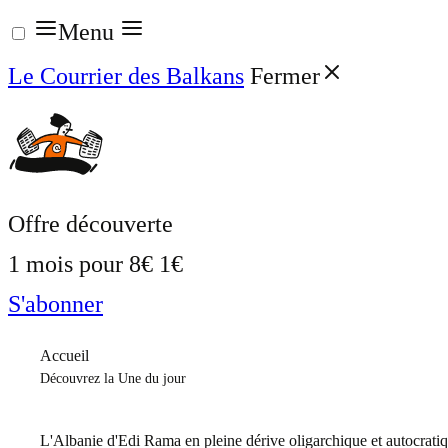
Aller
Menu
au
Le Courrier des Balkans
Fermer
contenu
Offre découverte
1 mois pour
8€
1€
S'abonner
Accueil
Découvrez la Une du jour
L'Albanie d'Edi Rama en pleine dérive oligarchique et autocrati