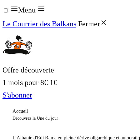
Aller
Menu
au
Le Courrier des Balkans
Fermer
contenu
Offre découverte
1 mois pour
8€
1€
S'abonner
Accueil
Découvrez la Une du jour
L'Albanie d'Edi Rama en pleine dérive oligarchique et autocrati