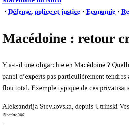
Macédoine du Nord
⋅
Défense, police et justice
⋅
Economie
⋅
Re
Macédoine : retour cri
Y a-t-il une oligarchie en Macédoine ? Quelle
panel d’experts pas particulièrement tendres a
flou total. Exemple typique de ces privatisat
Aleksandrija Stevkovska, depuis Utrinski Ves
15 octobre 2007
⋅