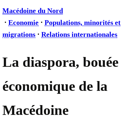
Macédoine du Nord
⋅
Economie
⋅
Populations, minorités et
migrations
⋅
Relations internationales
La diaspora, bouée
économique de la
Macédoine