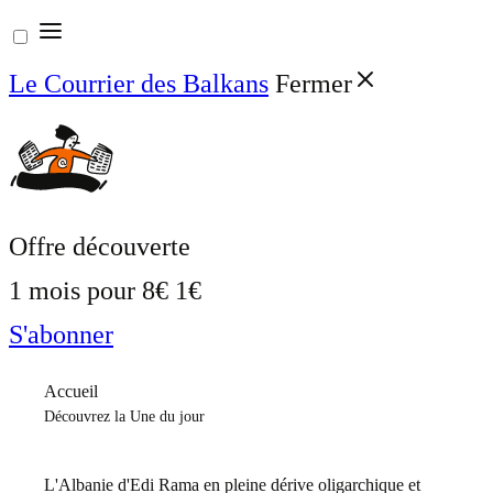
Aller
au
Le Courrier des Balkans
Fermer
contenu
Offre découverte
1 mois pour
8€
1€
S'abonner
Accueil
Découvrez la Une du jour
L'Albanie d'Edi Rama en pleine dérive oligarchique et