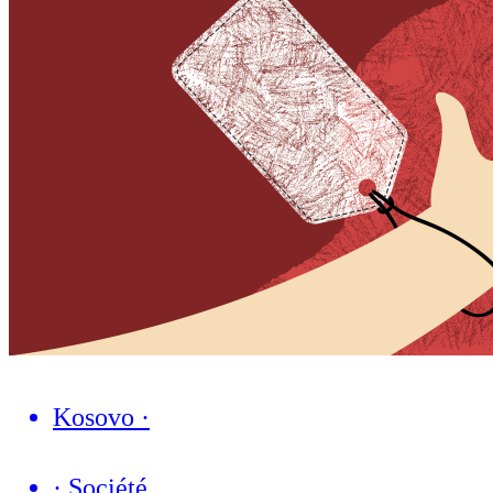
Kosovo
·
·
Société