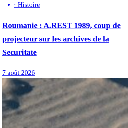
·
Histoire
Roumanie : A.REST 1989, coup de
projecteur sur les archives de la
Securitate
7 août 2026