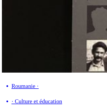
Roumanie
·
·
Culture et éducation