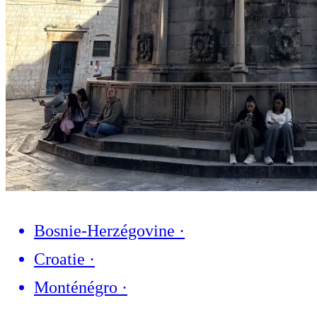
Bosnie-Herzégovine
·
Croatie
·
Monténégro
·