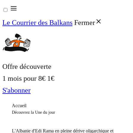
Aller
au
Le Courrier des Balkans
Fermer
contenu
Offre découverte
1 mois pour
8€
1€
S'abonner
Accueil
Découvrez la Une du jour
L'Albanie d'Edi Rama en pleine dérive oligarchique et