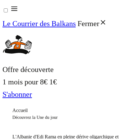
Aller
au
Le Courrier des Balkans
Fermer
contenu
Offre découverte
1 mois pour
8€
1€
S'abonner
Accueil
Découvrez la Une du jour
L'Albanie d'Edi Rama en pleine dérive oligarchique et