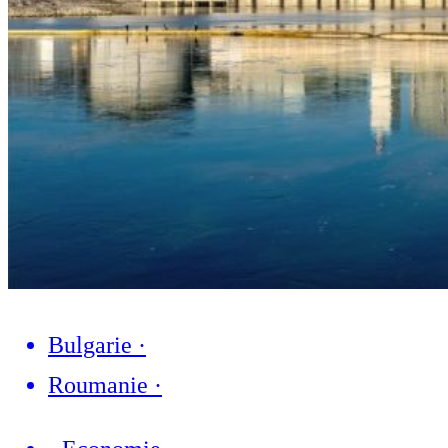
Bulgarie
·
Roumanie
·