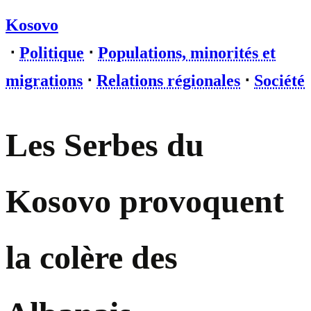
Kosovo
⋅
Politique
⋅
Populations, minorités et
migrations
⋅
Relations régionales
⋅
Société
Les Serbes du
Kosovo provoquent
la colère des