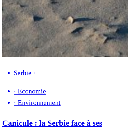
Serbie
·
·
Economie
·
Environnement
Canicule : la Serbie face à ses