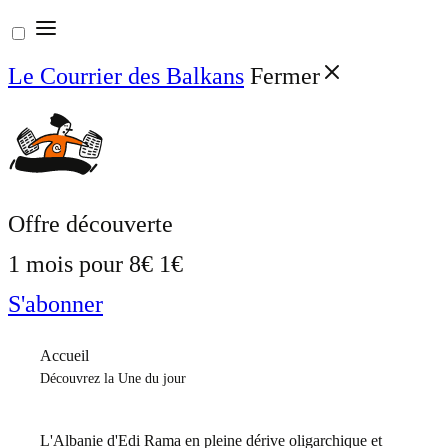
Aller
au
Le Courrier des Balkans
Fermer
contenu
Offre découverte
1 mois pour
8€
1€
S'abonner
Accueil
Découvrez la Une du jour
L'Albanie d'Edi Rama en pleine dérive oligarchique et