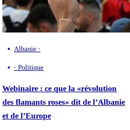
Albanie
·
·
Politique
Webinaire : ce que la «révolution
des flamants roses» dit de l’Albanie
et de l’Europe