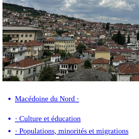
Macédoine du Nord
·
·
Culture et éducation
·
Populations, minorités et migrations