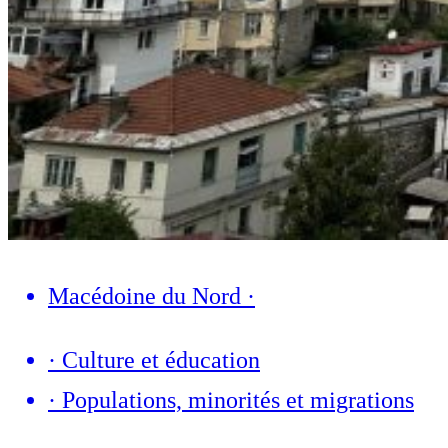
Macédoine du Nord
·
·
Culture et éducation
·
Populations, minorités et migrations