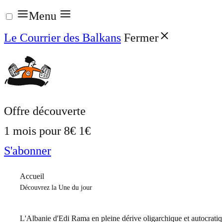
Aller
Menu
au
Le Courrier des Balkans
Fermer
contenu
Offre découverte
1 mois pour
8€
1€
S'abonner
Accueil
Découvrez la Une du jour
L'Albanie d'Edi Rama en pleine dérive oligarchique et autocrati