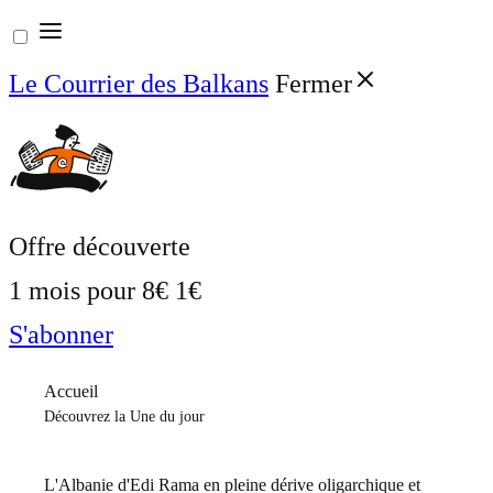
Aller
au
Le Courrier des Balkans
Fermer
contenu
Offre découverte
1 mois pour
8€
1€
S'abonner
Accueil
Découvrez la Une du jour
L'Albanie d'Edi Rama en pleine dérive oligarchique et