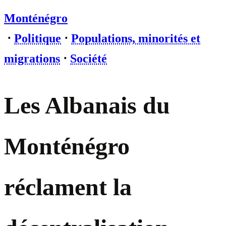
Monténégro
⋅
Politique
⋅
Populations, minorités et
migrations
⋅
Société
Les Albanais du
Monténégro
réclament la