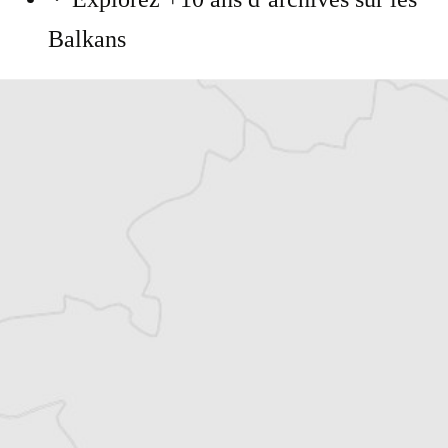
Balkans
Vous avez déjà un compte ?
Se connecter
Benoit Frogerais
Traducteur⋅rice
Tous nos articles de BIRN