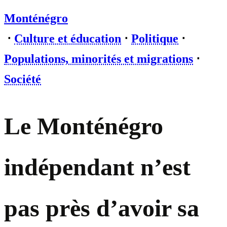
Monténégro
⋅
Culture et éducation
⋅
Politique
⋅
Populations, minorités et migrations
⋅
Société
Le Monténégro
indépendant n’est
pas près d’avoir sa