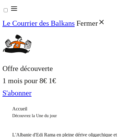
Aller
au
Le Courrier des Balkans
Fermer
contenu
Offre découverte
1 mois pour
8€
1€
S'abonner
Accueil
Découvrez la Une du jour
L'Albanie d'Edi Rama en pleine dérive oligarchique et