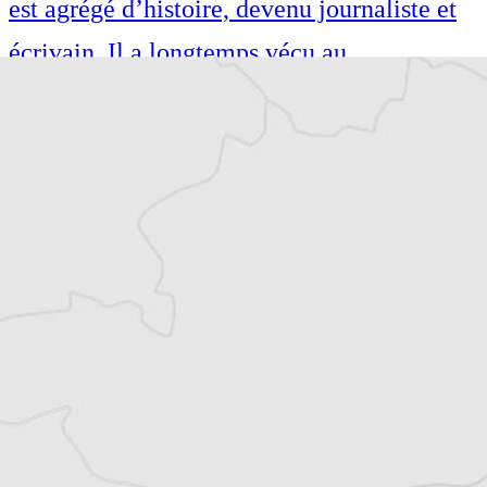
est agrégé d’histoire, devenu journaliste et
écrivain. Il a longtemps vécu au
Monténégro, en Serbie puis en Macédoine
et partage désormais son temps entre la
Bretagne et les Balkans. Il est l’auteur d’une
quinzaine de livres sur la région, essais ou
récits de voyage.
Tous nos articles de BIRN