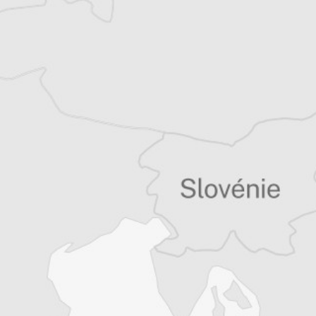
Thomas Claus
Traducteur⋅rice