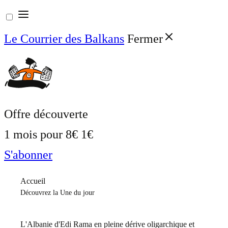
Aller
au
Le Courrier des Balkans
Fermer
contenu
Offre découverte
1 mois pour
8€
1€
S'abonner
Accueil
Découvrez la Une du jour
L'Albanie d'Edi Rama en pleine dérive oligarchique et