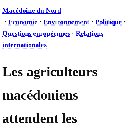
Macédoine du Nord
⋅
Economie
⋅
Environnement
⋅
Politique
⋅
Questions européennes
⋅
Relations
internationales
Les agriculteurs
macédoniens
attendent les