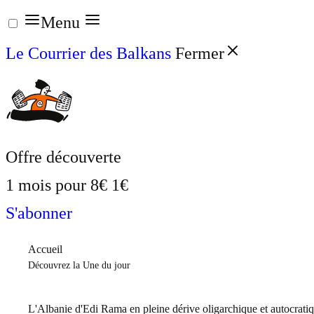
Aller
Menu
au
Le Courrier des Balkans
Fermer
contenu
Offre découverte
1 mois pour
8€
1€
S'abonner
Accueil
Découvrez la Une du jour
L'Albanie d'Edi Rama en pleine dérive oligarchique et autocrati