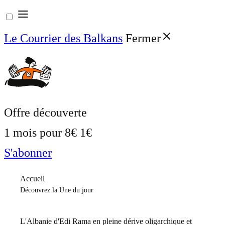
Aller
au
Le Courrier des Balkans
Fermer
contenu
Offre découverte
1 mois pour
8€
1€
S'abonner
Accueil
Découvrez la Une du jour
L'Albanie d'Edi Rama en pleine dérive oligarchique et