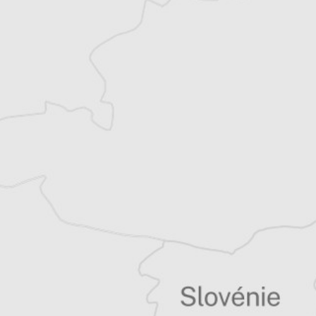
quinzaine de livres sur la région, essais ou
récits de voyage.
Tous nos articles de Osservatorio Balcani e
Caucaso