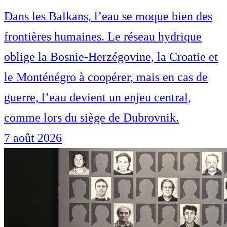
Dans les Balkans, l’eau se moque bien des
frontières humaines. Le réseau hydrique
oblige la Bosnie-Herzégovine, la Croatie et
le Monténégro à coopérer, mais en cas de
guerre, l’eau devient un enjeu central,
comme lors du siège de Dubrovnik.
7 août 2026