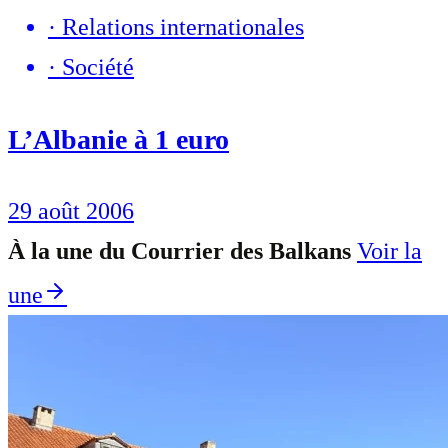
·
Relations internationales
·
Société
L’Albanie à 1 euro
29 août 2006
À la une du Courrier des Balkans
Voir la
une