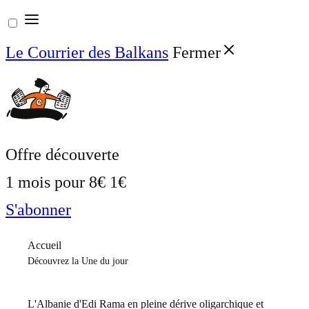
Aller
au
Le Courrier des Balkans
Fermer
contenu
Offre découverte
1 mois pour
8€
1€
S'abonner
Accueil
Découvrez la Une du jour
L'Albanie d'Edi Rama en pleine dérive oligarchique et